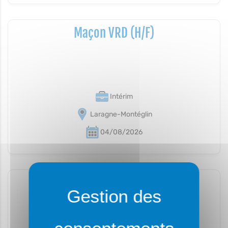
Maçon VRD (H/F)
Intérim
Laragne-Montéglin
04/08/2026
Centraliste (H/F)