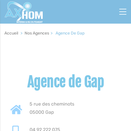
Panneau de gestion des cookies
Fil
Accueil
>
Nos Agences
>
Agence De Gap
d'Ariane
Content
Builder
Agence de Gap
5 rue des cheminots
05000 Gap
04 92 222 075